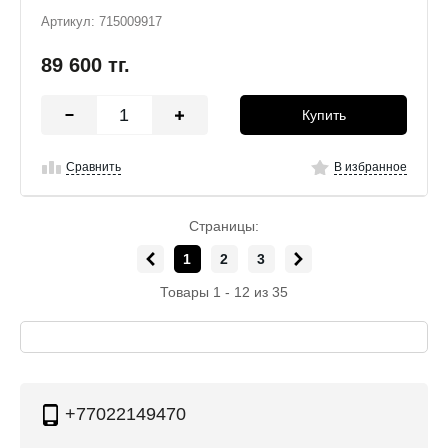
Артикул: 715009917
89 600
тг.
Купить
Сравнить
В избранное
Страницы:
1
2
3
Товары 1 - 12 из 35
+77022149470