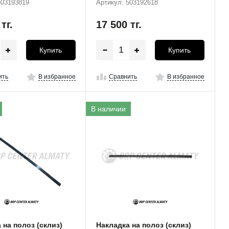
503193819
Артикул: 503192618
0
тг.
17 500
тг.
Купить
Купить
ить
В избранное
Сравнить
В избранное
В наличии
 на полоз (склиз)
Накладка на полоз (склиз)