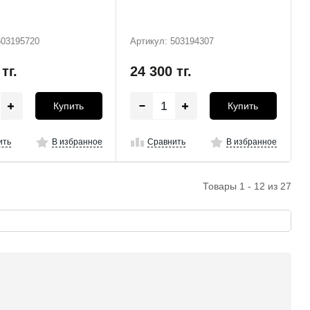
503195720
Артикул: 503194307
0
тг.
24 300
тг.
Купить
Купить
ить
В избранное
Сравнить
В избранное
Товары 1 - 12 из 27