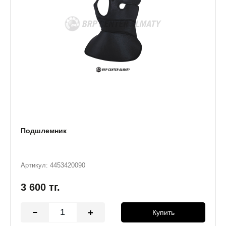
Подшлемник
Артикул: 4453420090
3 600
тг.
Купить