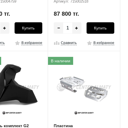
715004759
Артикул: 715002518
00
тг.
87 800
тг.
Купить
Купить
ить
В избранное
Сравнить
В избранное
В наличии
ь комплект G2
Пластина