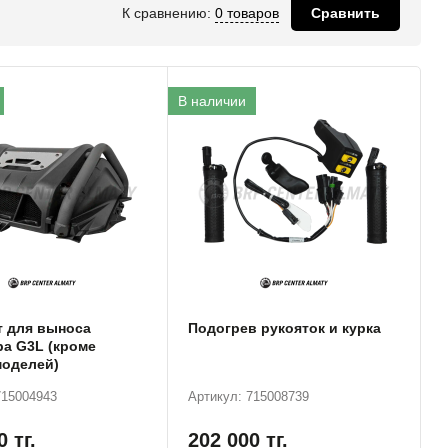
К сравнению:
0 товаров
Сравнить
В наличии
т для выноса
Подогрев рукояток и курка
а G3L (кроме
моделей)
715004943
Артикул: 715008739
00
тг.
202 000
тг.