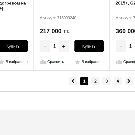
одогревом на
2015+, G
+)
4
Артикул: 715009240
Артикул: 
217 000
тг.
360 0
Купить
Купить
В избранное
Сравнить
В избранное
Сравн
1
2
3
4