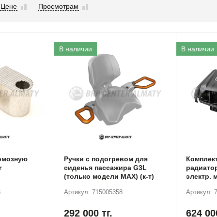
Цене
Просмотрам
В наличии
В наличии
ормозную
Ручки с подогревом для
Комплек
r
сиденья пассажира G3L
радиатор
(только модели MAX) (к-т)
электр. 
3
Артикул: 715005358
Артикул: 
292 000
тг.
624 0