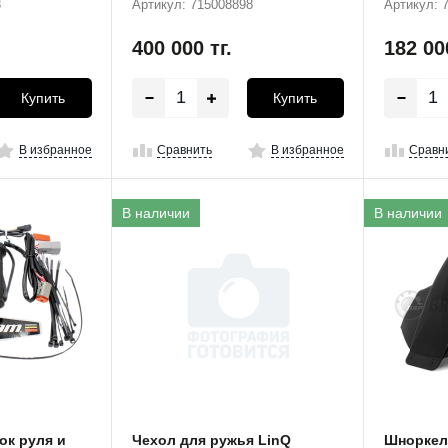
3
Артикул: 715008898
Артикул: 
400 000
тг.
182 0
Купить
Купить
В избранное
Сравнить
В избранное
Сравн
В наличии
В наличии
ок руля и
Чехол для ружья LinQ
Шноркел