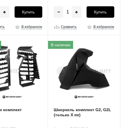
Купить
Купить
ить
В избранное
Сравнить
В избранное
В наличии
и комплект
Шноркель комплект G2, G2L
(только X mr)