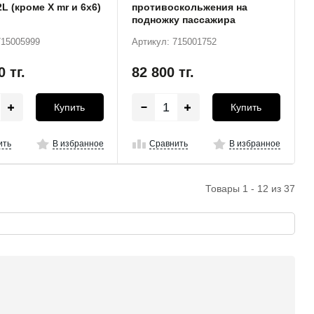
2L (кроме X mr и 6x6)
противоскольжения на
подножку пассажира
715005999
Артикул: 715001752
00
тг.
82 800
тг.
Купить
Купить
ить
В избранное
Сравнить
В избранное
Товары 1 - 12 из 37