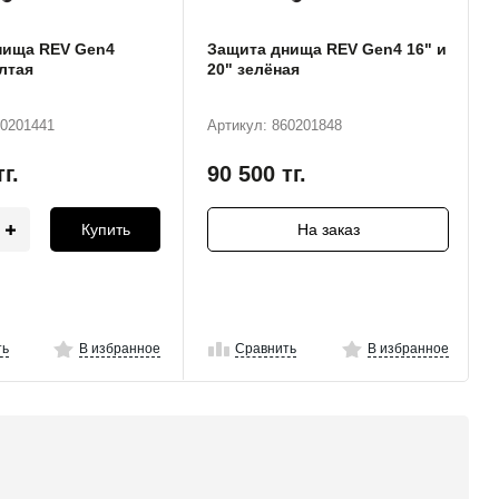
нища REV Gen4
Защита днища REV Gen4 16" и
елтая
20" зелёная
60201441
Артикул: 860201848
тг.
90 500
тг.
Купить
На заказ
ть
В избранное
Сравнить
В избранное