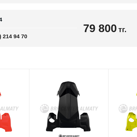
4
79 800
тг.
) 214 94 70