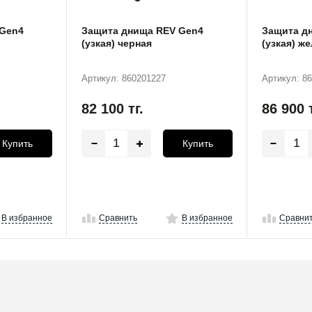
 Gen4
Защита днища REV Gen4
Защита д
(узкая) черная
(узкая) ж
Артикул: 860201227
Артикул: 8
82 100
тг.
86 900
Купить
Купить
В избранное
Сравнить
В избранное
Сравни