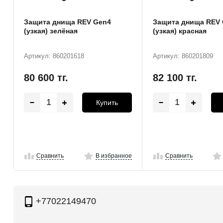
Защита днища REV Gen4
Защита днища REV
(узкая) зелёная
(узкая) красная
Артикул: 860201618
Артикул: 860201809
80 600
тг.
82 100
тг.
Купить
Сравнить
В избранное
Сравнить
+77022149470