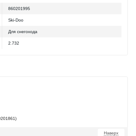
860201995
Ski-Doo
Для снегохода
2.732
0201861)
Наверх