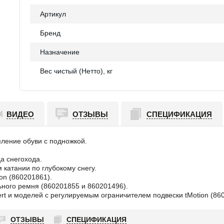
Артикул
Бренд
Назначение
Вес чистый (Нетто), кг
ВИДЕО
ОТЗЫВЫ
СПЕЦИФИКАЦИЯ
ление обуви с подножкой.
а снегохода.
катании по глубокому снегу.
on (860201861).
ьного ремня (860201855 и 860201496).
rt и моделей с регулируемым ограничителем подвески tMotion (86
ОТЗЫВЫ
СПЕЦИФИКАЦИЯ