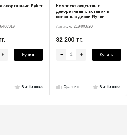
я спортивные Ryker
Комплект акцентных
декоративных вставок в
колесные диски Ryker
красные (15 шт)
19400919
Артикул: 219400920
тг.
32 200
тг.
Купить
Купить
ть
В избранное
Сравнить
В избранное